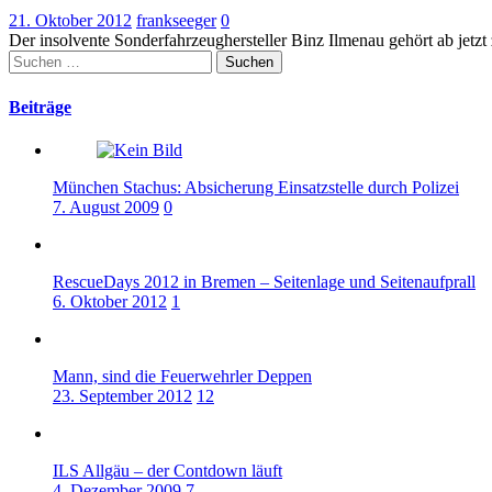
21. Oktober 2012
frankseeger
0
Der insolvente Sonderfahrzeughersteller Binz Ilmenau gehört ab jetz
Suchen
nach:
Beiträge
München Stachus: Absicherung Einsatzstelle durch Polizei
7. August 2009
0
RescueDays 2012 in Bremen – Seitenlage und Seitenaufprall
6. Oktober 2012
1
Mann, sind die Feuerwehrler Deppen
23. September 2012
12
ILS Allgäu – der Contdown läuft
4. Dezember 2009
7