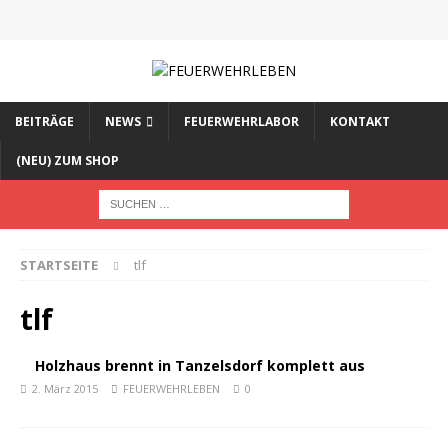
BEITRÄGE
NEWS
FEUERWEHRLABOR
KONTAKT
(NEU) ZUM SHOP
STARTSEITE
tlf
tlf
Holzhaus brennt in Tanzelsdorf komplett aus
2. März 2015
FEUERWEHRLEBEN
0