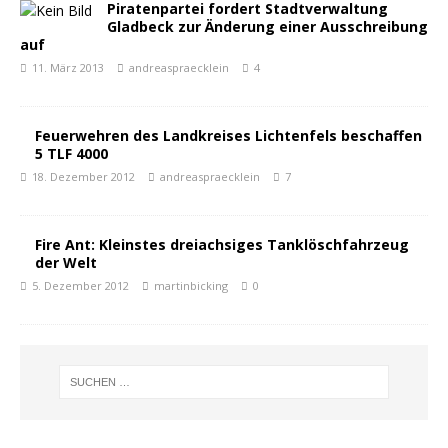
Piratenpartei fordert Stadtverwaltung
Gladbeck zur Änderung einer Ausschreibung
auf
11. März 2013
andreaspraecklein
4
Feuerwehren des Landkreises Lichtenfels beschaffen
5 TLF 4000
18. Dezember 2012
andreaspraecklein
7
Fire Ant: Kleinstes dreiachsiges Tanklöschfahrzeug
der Welt
5. Dezember 2012
martinbicking
0