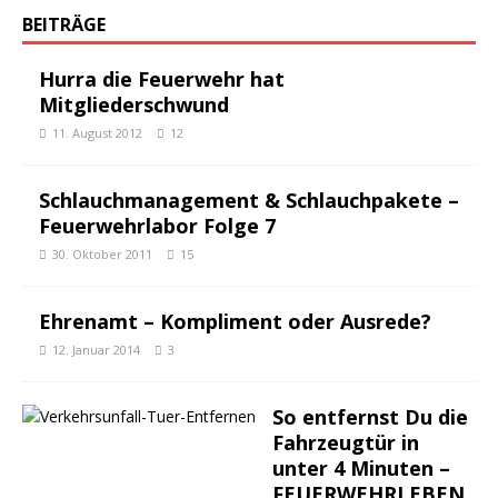
BEITRÄGE
Hurra die Feuerwehr hat
Mitgliederschwund
11. August 2012
12
Schlauchmanagement & Schlauchpakete –
Feuerwehrlabor Folge 7
30. Oktober 2011
15
Ehrenamt – Kompliment oder Ausrede?
12. Januar 2014
3
So entfernst Du die
Fahrzeugtür in
unter 4 Minuten –
FEUERWEHRLEBEN