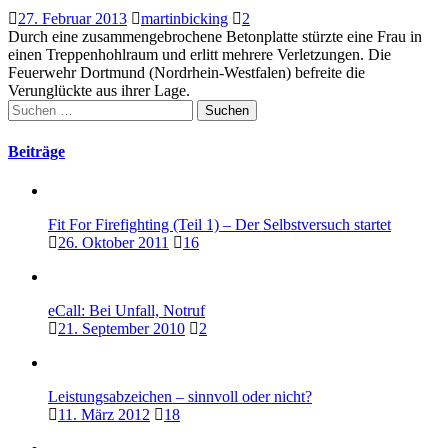
27. Februar 2013
martinbicking
2
Durch eine zusammengebrochene Betonplatte stürzte eine Frau in
einen Treppenhohlraum und erlitt mehrere Verletzungen. Die
Feuerwehr Dortmund (Nordrhein-Westfalen) befreite die
Verunglückte aus ihrer Lage.
Suchen
nach:
Beiträge
Fit For Firefighting (Teil 1) – Der Selbstversuch startet
26. Oktober 2011
16
eCall: Bei Unfall, Notruf
21. September 2010
2
Leistungsabzeichen – sinnvoll oder nicht?
11. März 2012
18