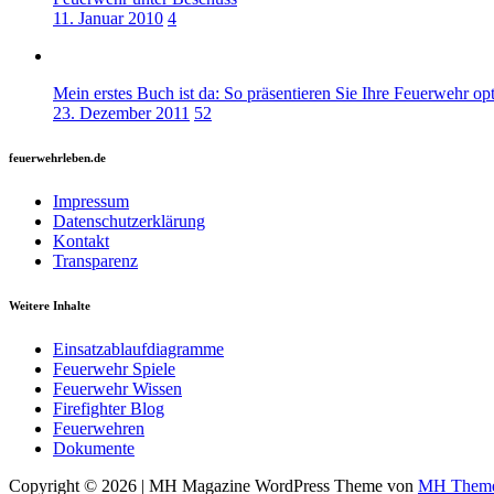
11. Januar 2010
4
Mein erstes Buch ist da: So präsentieren Sie Ihre Feuerwehr o
23. Dezember 2011
52
feuerwehrleben.de
Impressum
Datenschutzerklärung
Kontakt
Transparenz
Weitere Inhalte
Einsatzablaufdiagramme
Feuerwehr Spiele
Feuerwehr Wissen
Firefighter Blog
Feuerwehren
Dokumente
Copyright © 2026 | MH Magazine WordPress Theme von
MH Them