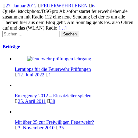
27. Januar 2012
FEUERWEHRLEBEN
6
Quelle: istockphoto/DSGpro Ab sofort startet feuerwehrleben.de
zusammen mit Radio 112 eine neue Sendung bei der es um alle
Themen hier aus dem Blog geht. Am Sonntag gehts los, also Ohren
auf und das (WLAN) Radio
[…]
Suchen
nach:
Beiträge
Lerntipps für die Feuerwehr Prüfungen
12. Juni 2022
1
Emergency 2012 – Einsatzleiter spielen
25. April 2011
38
Mit über 25 zur Freiwilligen Feuerwehr?
3. November 2010
35