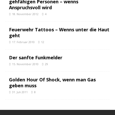
gehfähigen Personen – wenns
Anspruchsvoll wird
18. November 2012
4
Feuerwehr Tattoos – Wenns unter die Haut
geht
17. Februar 2010
12
Der sanfte Funkmelder
15. November 2010
29
Golden Hour Of Shock, wenn man Gas
geben muss
31. Juli 2011
8