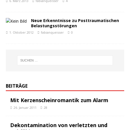
6. März 2013
fabianqueisser
4
Neue Erkenntnisse zu Posttraumatischen
Belastungsstörungen
1. Oktober 2012
fabianqueisser
0
BEITRÄGE
Mit Kerzenscheinromantik zum Alarm
26. Januar 2011
28
Dekontamination von verletzten und