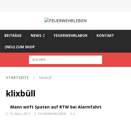
BEITRÄGE
NEWS
FEUERWEHRLABOR
KONTAKT
(NEU) ZUM SHOP
STARTSEITE
klixbüll
klixbüll
Mann wirft Spaten auf RTW bei Alarmfahrt
19. März 2015
FEUERWEHRLEBEN
0