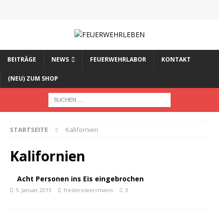
BEITRÄGE
NEWS
FEUERWEHRLABOR
KONTAKT
(NEU) ZUM SHOP
STARTSEITE
Kalifornien
Kalifornien
Acht Personen ins Eis eingebrochen
5. Januar 2013
fredericwerrmann
3