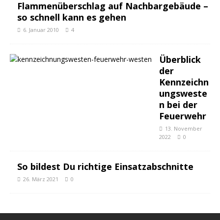
Flammenüberschlag auf Nachbargebäude –
so schnell kann es gehen
6. Januar 2010
4
Überblick
der
Kennzeichn
ungsweste
n bei der
Feuerwehr
13. November
2022
0
So bildest Du richtige Einsatzabschnitte
26. März 2021
0