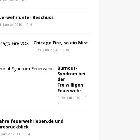
uerwehr unter Beschuss
1. Januar 2010
4
Chicago Fire, so ein Mist
29. Juni 2014
10
Burnout-
Syndrom bei
der
Freiwilligen
Feuerwehr
30. Juli 2010
2
Jahre feuerwehrleben.de und
hresrückblick
. Januar 2011
4