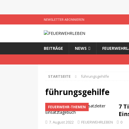
NEWSLETTER ABONNIEREN
BEITRÄGE
NEWS
FEUERWEHRL
STARTSEITE
führungsgehilfe
führungsgehilfe
7 T
FEUERWEHR-THEMEN
Ein
7. August 2022
FEUERWEHRLEBEN
0