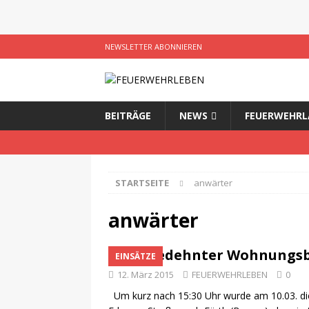
NEWSLETTER ABONNIEREN
BEITRÄGE
NEWS
FEUERWEHRL
STARTSEITE
anwärter
anwärter
Ausgedehnter Wohnungsbr
EINSÄTZE
12. März 2015
FEUERWEHRLEBEN
0
Um kurz nach 15:30 Uhr wurde am 10.03. di