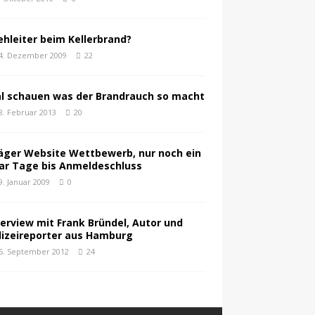
ehleiter beim Kellerbrand?
4. Dezember 2009
22
l schauen was der Brandrauch so macht
8. Februar 2013
20
äger Website Wettbewerb, nur noch ein
ar Tage bis Anmeldeschluss
9. Januar 2009
0
terview mit Frank Bründel, Autor und
lizeireporter aus Hamburg
5. September 2012
24