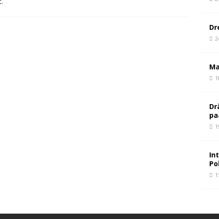
.
Dr
2
Ma
1
Dr
pa
1
In
Po
1