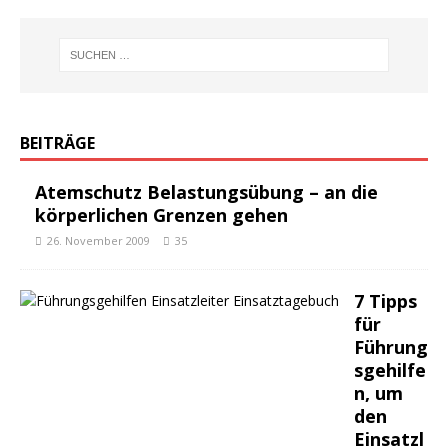
BEITRÄGE
Atemschutz Belastungsübung – an die
körperlichen Grenzen gehen
26. November 2009
35
7 Tipps
für
Führung
sgehilfe
n, um
den
Einsatzl