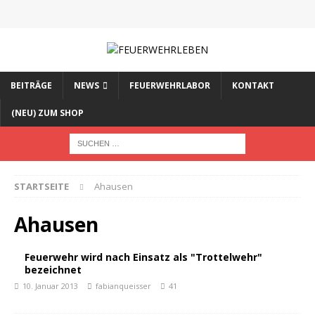
BEITRÄGE
NEWS
FEUERWEHRLABOR
KONTAKT
(NEU) ZUM SHOP
STARTSEITE
Ahausen
Ahausen
Feuerwehr wird nach Einsatz als "Trottelwehr"
bezeichnet
10. Januar 2013
fabianqueisser
41