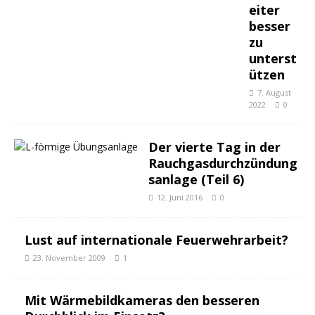
eiter
besser
zu
unterst
ützen
7. August
2022
0
Der vierte Tag in der
Rauchgasdurchzündung
sanlage (Teil 6)
12. Juni 2016
0
Lust auf internationale Feuerwehrarbeit?
23. November 2009
1
Mit Wärmebildkameras den besseren