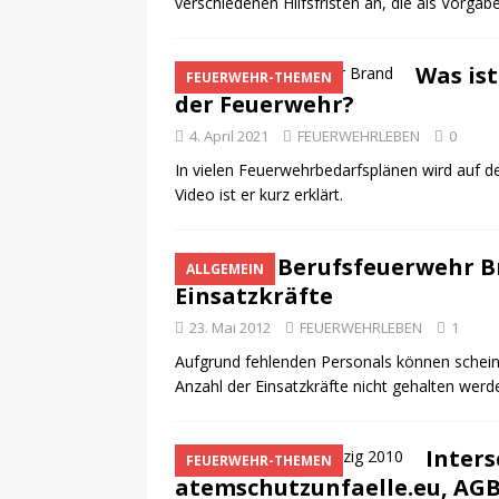
verschiedenen Hilfsfristen an, die als Vorgab
Was is
FEUERWEHR-THEMEN
der Feuerwehr?
4. April 2021
FEUERWEHRLEBEN
0
In vielen Feuerwehrbedarfsplänen wird auf
Video ist er kurz erklärt.
Berufsfeuerwehr B
ALLGEMEIN
Einsatzkräfte
23. Mai 2012
FEUERWEHRLEBEN
1
Aufgrund fehlenden Personals können scheinb
Anzahl der Einsatzkräfte nicht gehalten werd
Inters
FEUERWEHR-THEMEN
atemschutzunfaelle.eu, AGB