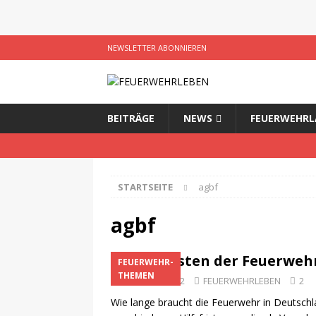
NEWSLETTER ABONNIEREN
BEITRÄGE
NEWS
FEUERWEHRL
STARTSEITE
agbf
agbf
Hilfsfristen der Feuerweh
FEUERWEHR-
THEMEN
6. Februar 2022
FEUERWEHRLEBEN
2
Wie lange braucht die Feuerwehr in Deutschlan