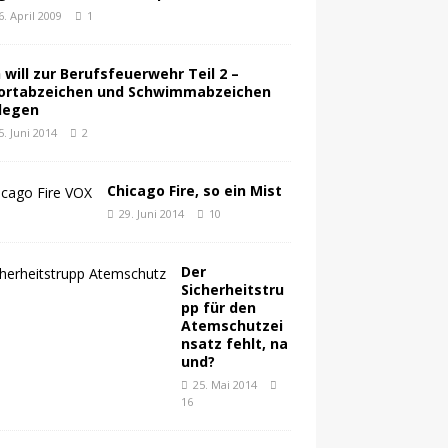
6. April 2009
1
h will zur Berufsfeuerwehr Teil 2 –
ortabzeichen und Schwimmabzeichen
legen
5. Juni 2014
2
Chicago Fire, so ein Mist
29. Juni 2014
10
Der
Sicherheitstru
pp für den
Atemschutzei
nsatz fehlt, na
und?
25. Mai 2014
16