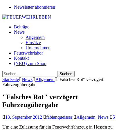
Newsletter abonnieren
Beiträge
News
Allgemein
Einsätze
Unternehmen
Feuerwehrlabor
Kontakt
(NEU) zum Shop
Suchen
nach:
Startseite
News
Allgemein
"Falsches Rot" verzögert
Fahrzeugübergabe
"Falsches Rot" verzögert
Fahrzeugübergabe
13. September 2012
fabianqueisser
Allgemein
,
News
5
Um eine Zulassung für ein Feuerwehrfahrzeug in Hessen zu