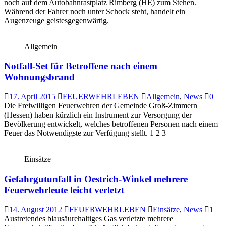
noch auf dem Autobahnrastplatz Rimberg (HE) zum Stehen.
Während der Fahrer noch unter Schock steht, handelt ein
Augenzeuge geistesgegenwärtig.
Allgemein
Notfall-Set für Betroffene nach einem
Wohnungsbrand
17. April 2015
FEUERWEHRLEBEN
Allgemein
,
News
0
Die Freiwilligen Feuerwehren der Gemeinde Groß-Zimmern
(Hessen) haben kürzlich ein Instrument zur Versorgung der
Bevölkerung entwickelt, welches betroffenen Personen nach einem
Feuer das Notwendigste zur Verfügung stellt. 1 2 3
Einsätze
Gefahrgutunfall in Oestrich-Winkel mehrere
Feuerwehrleute leicht verletzt
14. August 2012
FEUERWEHRLEBEN
Einsätze
,
News
1
Austretendes blausäurehaltiges Gas verletzte mehrere