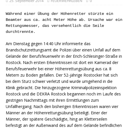
25. September 2014
FEUERWEHRLEBEN
0
Während einer Übung der Höhenretter stürzte ein
Beamter aus ca. acht Meter Höhe ab. Ursache war ein
Rettungsmesser, das versehentlich die Seile
durchtrennte.
Am Dienstag gegen 14:40 Uhr informierte das
Brandschutzrettungsamt die Polizei über einen Unfall auf dem
Gelände der Berufsfeuerwehr in der Erich-Schlesinger-Straße in
Rostock. Nach ersten Erkenntnissen ist dort ein Kamerad der
Berufsfeuerwehr bei einer Höhenrettungsübung aus ca. 8
Metern zu Boden gefallen. Der 52-jährige Rostocker hat sich
bei dem Sturz schwer verletzt und wurde umgehend in die
Klinik gebracht. Die hinzugezogene Kriminalpolizeiinspektion
Rostock und die DEKRA Rostock begannen noch im Laufe des
gestrigen Nachmittags mit ihren Ermittlungen zum
Unfallhergang. Nach den bisherigen Erkenntnissen waren vier
Männer an der Höhenrettungsübung beteiligt. Einer der
Männer, der spätere Geschädigte, hing an Kletterseilen
befestigt an der Außenwand des auf dem Gelände befindlichen