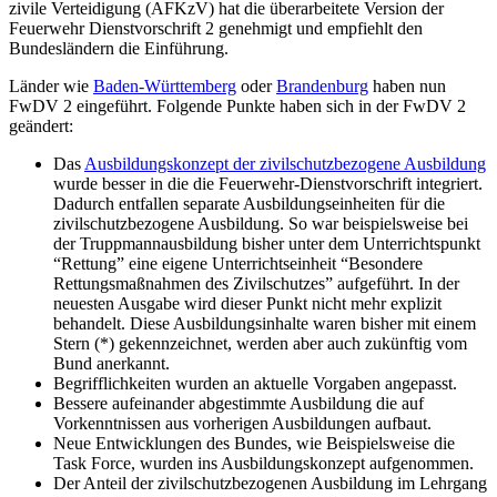
zivile Verteidigung (AFKzV) hat die überarbeitete Version der
Feuerwehr Dienstvorschrift 2 genehmigt und empfiehlt den
Bundesländern die Einführung.
Länder wie
Baden-Württemberg
oder
Brandenburg
haben nun
FwDV 2 eingeführt. Folgende Punkte haben sich in der FwDV 2
geändert:
Das
Ausbildungskonzept der zivilschutzbezogene Ausbildung
wurde besser in die die Feuerwehr-Dienstvorschrift integriert.
Dadurch entfallen separate Ausbildungseinheiten für die
zivilschutzbezogene Ausbildung. So war beispielsweise bei
der Truppmannausbildung bisher unter dem Unterrichtspunkt
“Rettung” eine eigene Unterrichtseinheit “Besondere
Rettungsmaßnahmen des Zivilschutzes” aufgeführt. In der
neuesten Ausgabe wird dieser Punkt nicht mehr explizit
behandelt. Diese Ausbildungsinhalte waren bisher mit einem
Stern (*) gekennzeichnet, werden aber auch zukünftig vom
Bund anerkannt.
Begrifflichkeiten wurden an aktuelle Vorgaben angepasst.
Bessere aufeinander abgestimmte Ausbildung die auf
Vorkenntnissen aus vorherigen Ausbildungen aufbaut.
Neue Entwicklungen des Bundes, wie Beispielsweise die
Task Force, wurden ins Ausbildungskonzept aufgenommen.
Der Anteil der zivilschutzbezogenen Ausbildung im Lehrgang