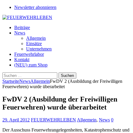
Newsletter abonnieren
Beiträge
News
Allgemein
Einsätze
Unternehmen
Feuerwehrlabor
Kontakt
(NEU) zum Shop
Suchen
nach:
Startseite
News
Allgemein
FwDV 2 (Ausbildung der Freiwilligen
Feuerwehren) wurde überarbeitet
FwDV 2 (Ausbildung der Freiwilligen
Feuerwehren) wurde überarbeitet
29. April 2012
FEUERWEHRLEBEN
Allgemein
,
News
0
Der Ausschuss Feuerwehrangelegenheiten, Katastrophenschutz und