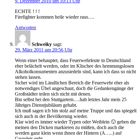
9. Dezember 2010 um 10:13 Uhr
ECHTE ! ! !
Firefighter kommen heile wieder raus….
Antworten
Schweiky
sagt:
29. März 2011 um 20:56 Uhr
Wenn einer behauptet, dass Feuerwehrleute in Deutschland
eher belächelt werden, oder im Klischee des hemmungslosen
Alkoholkonsumenten anzusiedeln sind, kann ich dass so nicht
stehen lassen.
Sicher wird im Ländlichen Bereich die Feuerwehr eher als
notwendiges Übel angeschaut, doch die Gedankengänge der
Großstädter teilen sich nicht mit denen.
Bin selbst bei den Stuttgartern….hab letztes Jahr mein 25
Jähriges Dienstjubiläum gehabt.
Ich muß sagen ich bin stolz auf meine Truppe und das spiegelt
sich auch in der Bevölkerung wieder.
Klar wird es immer wieder Typen oder Weiblein 🙂 geben die
meinen den Dicken markieren zu müßen, doch auch die
werden ganz klein wenn ihnen der Hintern (A…..) auf
Grundeis geht.