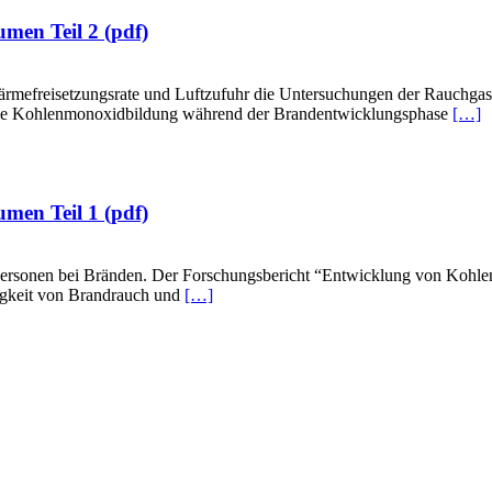
men Teil 2 (pdf)
rmefreisetzungsrate und Luftzufuhr die Untersuchungen der Rauchgass
die Kohlenmonoxidbildung während der Brandentwicklungsphase
[…]
men Teil 1 (pdf)
ersonen bei Bränden. Der Forschungsbericht “Entwicklung von Kohlenm
tigkeit von Brandrauch und
[…]