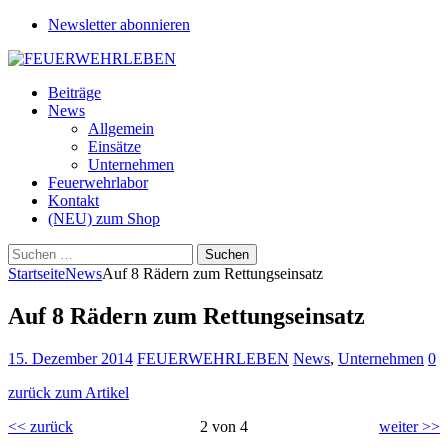
Newsletter abonnieren
Beiträge
News
Allgemein
Einsätze
Unternehmen
Feuerwehrlabor
Kontakt
(NEU) zum Shop
Suchen
nach:
Startseite
News
Auf 8 Rädern zum Rettungseinsatz
Auf 8 Rädern zum Rettungseinsatz
15. Dezember 2014
FEUERWEHRLEBEN
News
,
Unternehmen
0
zurück zum Artikel
<< zurück
2 von 4
weiter >>