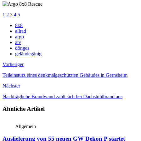
1
2
3
4
5
8x8
allrad
argo
atv
dönges
geländegänig
Vorheriger
Teileinsturz eines denkmalgeschützten Gebäudes in Gernsheim
Nächster
Nachträgliche Brandwand zahlt sich bei Dachstuhlbrand aus
Ähnliche Artikel
Allgemein
Auslieferung von 55 neuen GW Dekon P startet