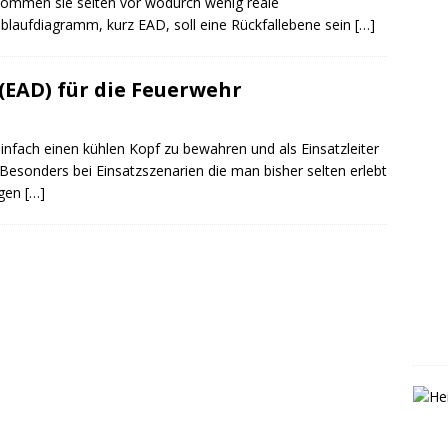
 kommen sie selten vor wodurch wenig reale
ablaufdiagramm, kurz EAD, soll eine Rückfallebene sein
[…]
EAD) für die Feuerwehr
einfach einen kühlen Kopf zu bewahren und als Einsatzleiter
esonders bei Einsatzszenarien die man bisher selten erlebt
tigen
[…]