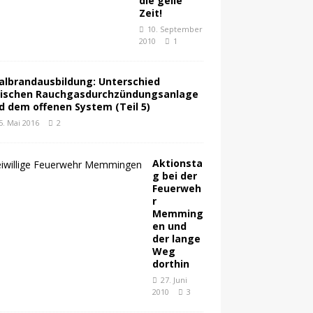
die geile
Zeit!
10. September
2010
1
albrandausbildung: Unterschied
ischen Rauchgasdurchzündungsanlage
d dem offenen System (Teil 5)
5. Mai 2016
2
Aktionsta
g bei der
Feuerweh
r
Memming
en und
der lange
Weg
dorthin
27. Juni
2010
3