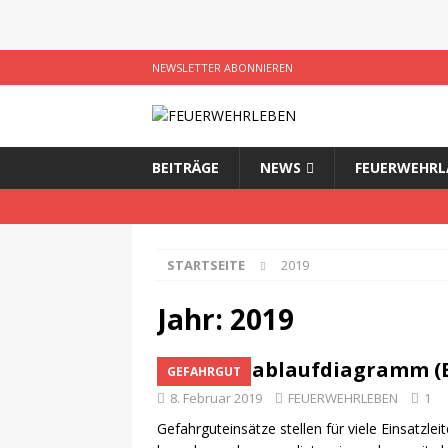
NEWSLETTER ABONNIEREN
BEITRÄGE
NEWS
FEUERWEHRL
STARTSEITE
2019
Jahr:
2019
Einsatzablaufdiagramm (E
GEFAHRGUT
8. Februar 2019
FEUERWEHRLEBEN
1
Gefahrguteinsätze stellen für viele Einsatzlei