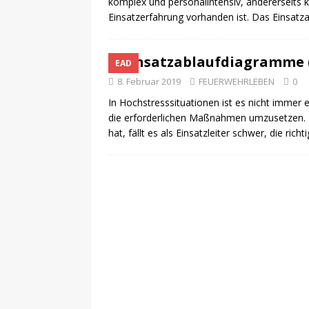
komplex und personalintensiv, andererseits
Einsatzerfahrung vorhanden ist. Das Einsatz
Einsatzablaufdiagramme (
EAD
8. Februar 2019
FEUERWEHRLEBEN
0
In Hochstresssituationen ist es nicht immer 
die erforderlichen Maßnahmen umzusetzen. B
hat, fällt es als Einsatzleiter schwer, die rich