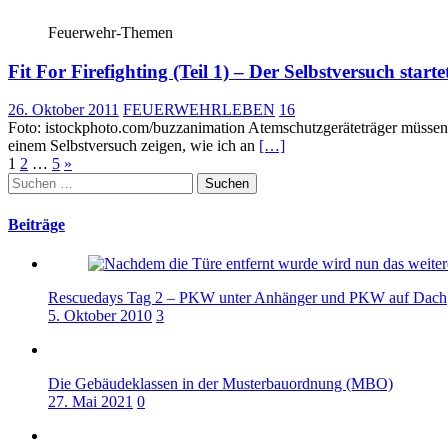
Feuerwehr-Themen
Fit For Firefighting (Teil 1) – Der Selbstversuch starte
26. Oktober 2011
FEUERWEHRLEBEN
16
Foto: istockphoto.com/buzzanimation Atemschutzgeräteträger müssen f
einem Selbstversuch zeigen, wie ich an
[…]
Seitennummerierung
1
2
…
5
»
Suchen
der
nach:
Beiträge
Beiträge
Rescuedays Tag 2 – PKW unter Anhänger und PKW auf Dach
5. Oktober 2010
3
Die Gebäudeklassen in der Musterbauordnung (MBO)
27. Mai 2021
0