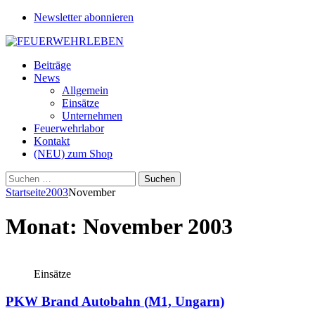
Newsletter abonnieren
Beiträge
News
Allgemein
Einsätze
Unternehmen
Feuerwehrlabor
Kontakt
(NEU) zum Shop
Suchen
nach:
Startseite
2003
November
Monat:
November 2003
Einsätze
PKW Brand Autobahn (M1, Ungarn)