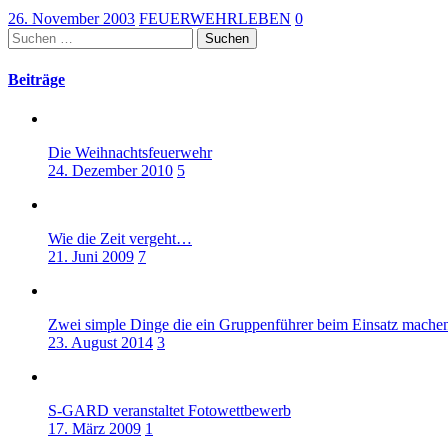
26. November 2003
FEUERWEHRLEBEN
0
Suchen
nach:
Beiträge
Die Weihnachtsfeuerwehr
24. Dezember 2010
5
Wie die Zeit vergeht…
21. Juni 2009
7
Zwei simple Dinge die ein Gruppenführer beim Einsatz machen 
23. August 2014
3
S-GARD veranstaltet Fotowettbewerb
17. März 2009
1