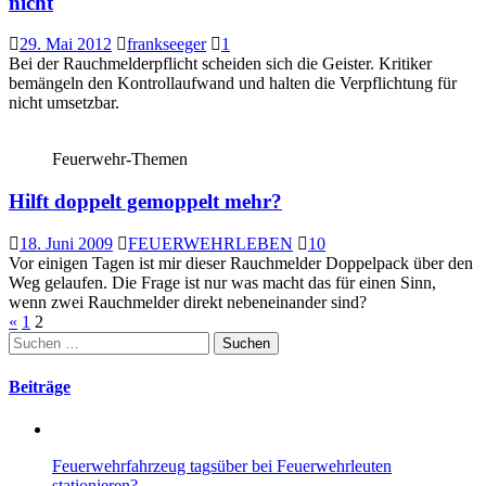
nicht
29. Mai 2012
frankseeger
1
Bei der Rauchmelderpflicht scheiden sich die Geister. Kritiker
bemängeln den Kontrollaufwand und halten die Verpflichtung für
nicht umsetzbar.
Feuerwehr-Themen
Hilft doppelt gemoppelt mehr?
18. Juni 2009
FEUERWEHRLEBEN
10
Vor einigen Tagen ist mir dieser Rauchmelder Doppelpack über den
Weg gelaufen. Die Frage ist nur was macht das für einen Sinn,
wenn zwei Rauchmelder direkt nebeneinander sind?
Seitennummerierung
«
1
2
Suchen
der
nach:
Beiträge
Beiträge
Feuerwehrfahrzeug tagsüber bei Feuerwehrleuten
stationieren?