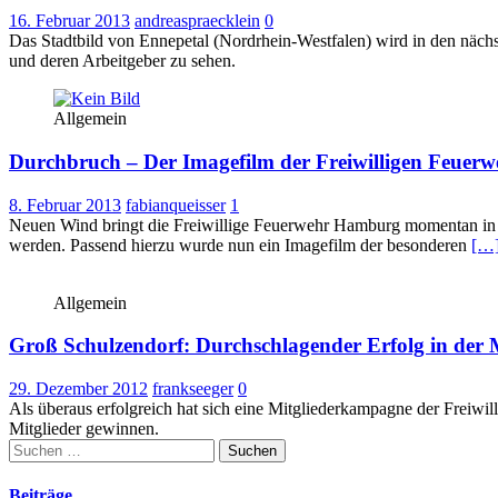
16. Februar 2013
andreaspraecklein
0
Das Stadtbild von Ennepetal (Nordrhein-Westfalen) wird in den näc
und deren Arbeitgeber zu sehen.
Allgemein
Durchbruch – Der Imagefilm der Freiwilligen Feue
8. Februar 2013
fabianqueisser
1
Neuen Wind bringt die Freiwillige Feuerwehr Hamburg momentan in ih
werden. Passend hierzu wurde nun ein Imagefilm der besonderen
[…
Allgemein
Groß Schulzendorf: Durchschlagender Erfolg in der 
29. Dezember 2012
frankseeger
0
Als überaus erfolgreich hat sich eine Mitgliederkampagne der Freiw
Mitglieder gewinnen.
Suchen
nach:
Beiträge