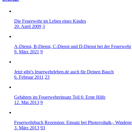
Die Feuerwehr im Leben eines Kindes
20. April 2009
3
A-Dienst, B-Dienst, C-Dienst und D-Dienst bei der Feuerwehr
9. März 2021
9
Jetzt gibt’s feuerwehrleben.de auch für Deinen Bauch
6. Februar 2011
23
Gefahren im Feuerwehreinsatz Teil 6: Erste Hilfe
12. Mai 2013
9
Feuerwehrbuch Rezension: Einsatz bei Photovoltaik-, Windene
3. März 2013
93