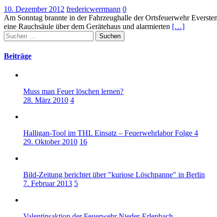
10. Dezember 2012
fredericwerrmann
0
Am Sonntag brannte in der Fahrzeughalle der Ortsfeuerwehr Everste
eine Rauchsäule über dem Gerätehaus und alarmierten
[…]
Suchen
nach:
Beiträge
Muss man Feuer löschen lernen?
28. März 2010
4
Halligan-Tool im THL Einsatz – Feuerwehrlabor Folge 4
29. Oktober 2010
16
Bild-Zeitung berichtet über "kuriose Löschpanne" in Berlin
7. Februar 2013
5
Valentinsaktion der Feuerwehr Nieder-Erlenbach