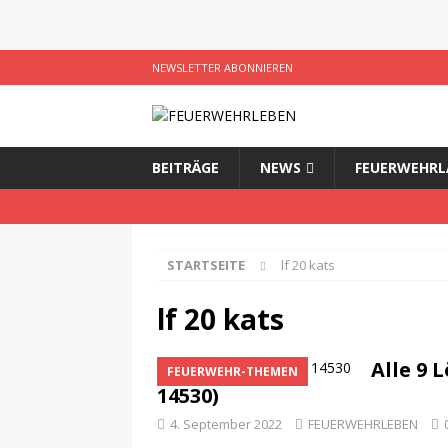
NEWSLETTER ABONNIEREN
BEITRÄGE
NEWS
FEUERWEHRL
STARTSEITE
lf 20 kats
lf 20 kats
Alle 9 
FEUERWEHR-THEMEN
14530)
4. September 2022
FEUERWEHRLEBEN