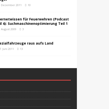
. Dezember 2011
10
ternetwissen für Feuerwehren (Podcast
il 4): Suchmaschinenoptimierung Teil 1
. August 2009
3
ezialfahrzeuge raus aufs Land
7. Juni 2011
13