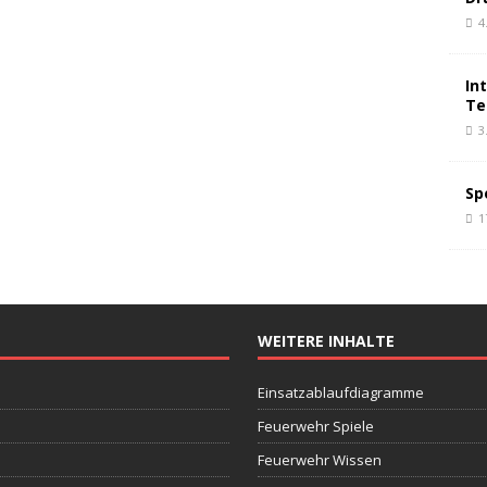
4
In
Te
3
Sp
1
WEITERE INHALTE
Einsatzablaufdiagramme
Feuerwehr Spiele
Feuerwehr Wissen