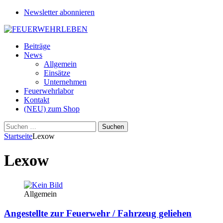
Newsletter abonnieren
Beiträge
News
Allgemein
Einsätze
Unternehmen
Feuerwehrlabor
Kontakt
(NEU) zum Shop
Suchen
nach:
Startseite
Lexow
Lexow
Allgemein
Angestellte zur Feuerwehr / Fahrzeug geliehen