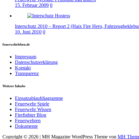
15. Februar 2009
0
Interschutz 2010 – Report 2 (Haix Fire Hero, Fahrzeugbekleb
10. Juni 2010
0
feuerwehrleben.de
Impressum
Datenschutzerklärung
Kontakt
Transparenz
Weitere Inhalte
Einsatzablaufdiagramme
Feuerwehr Spiele
Feuerwehr Wissen
Firefighter Blog
Feuerwehren
Dokumente
Copyright © 2026 | MH Magazine WordPress Theme von
MH Them