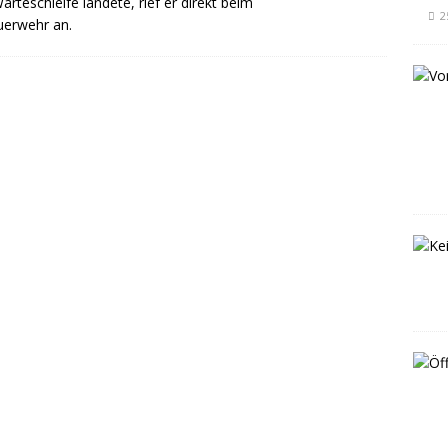
teschleife landete, rief er direkt beim
2
erwehr an.