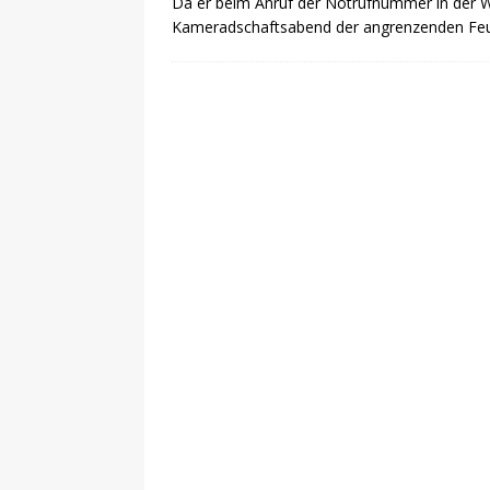
Da er beim Anruf der Notrufnummer in der War
Kameradschaftsabend der angrenzenden Feu