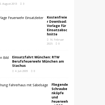
5. August 2013
3
Kostenfreie
r Download:
Vorlage für
Einsatzabsc
hnitte
16. Februar
2025
0
Einsatzfahrt München: RTW
Berufsfeuerwehr München am
Stachus
4. Juli 2009
0
Fliegende
Schraube
nköpfe
und
Feuerweh