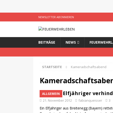
NEWSLETTER ABONNIEREN
BEITRÄGE
NEWS
FEUERWEHRL
STARTSEITE
Kameradschaftsabend
Kameradschaftsabe
Elfjähriger verhin
ALLGEMEIN
21. November 2012
fabianqueisser
3
Ein Elfjähriger aus Breitenegg (Bayern) ret