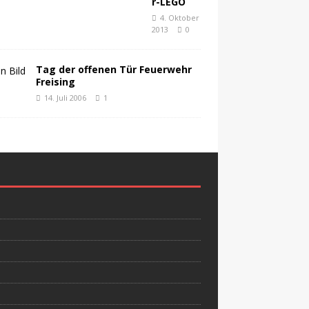
r-LEGO
4. Oktober
2013
0
Tag der offenen Tür Feuerwehr
Freising
14. Juli 2006
1