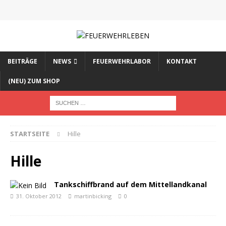
BEITRÄGE
NEWS
FEUERWEHRLABOR
KONTAKT
(NEU) ZUM SHOP
STARTSEITE
Hille
Hille
Tankschiffbrand auf dem Mittellandkanal
31. Oktober 2012
martinbicking
0