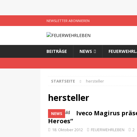
NEWSLETTER ABONNIEREN
BEITRÄGE
NEWS
FEUERWEHRL
STARTSEITE
hersteller
hersteller
Iveco Magirus präs
NEWS
Heroes”
18. Oktober 2012
FEUERWEHRLEBEN
2