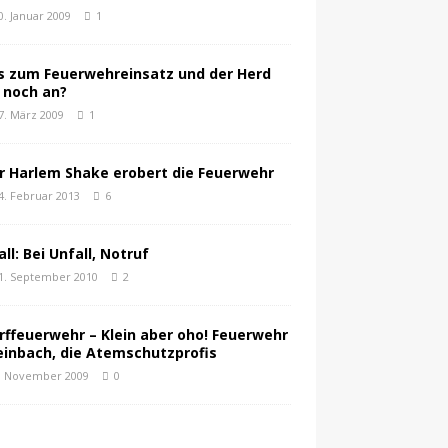
0. Januar 2009
1
s zum Feuerwehreinsatz und der Herd
t noch an?
7. März 2009
1
r Harlem Shake erobert die Feuerwehr
4. Februar 2013
6
all: Bei Unfall, Notruf
1. September 2010
2
rffeuerwehr – Klein aber oho! Feuerwehr
einbach, die Atemschutzprofis
. November 2009
0