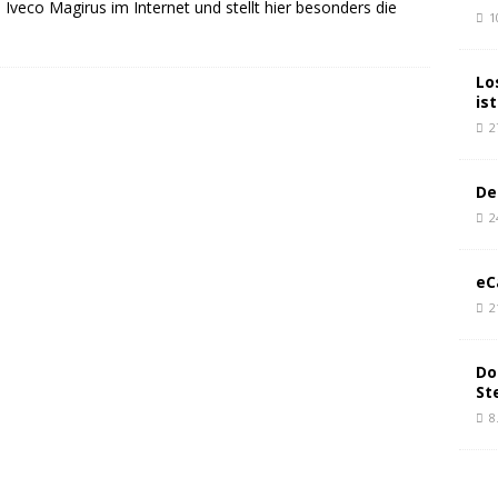
Iveco Magirus im Internet und stellt hier besonders die
1
Lo
is
2
De
2
eC
2
Do
St
8