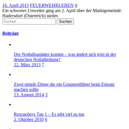
16. April 2015
FEUERWEHRLEBEN
0
Ein schweres Unwetter ging am 2. April über der Marktgemeinde
Hadersdorf (Österreich) nieder.
Suchen
nach:
Beiträge
Der Notfallsanitäter kommt – was ändert sich jetzt in der
deutschen Notfallrettung?
22. März 2013
7
Zwei simple Dinge die ein Gruppenführer beim Einsatz
machen sollte
23. August 2014
3
Rescuedays Tag 1 – Es gibt viel zu tun
2. Oktober 2010
6