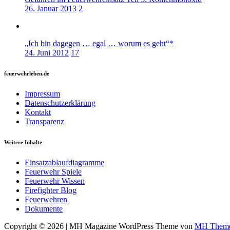
26. Januar 2013
2
„Ich bin dagegen … egal … worum es geht“*
24. Juni 2012
17
feuerwehrleben.de
Impressum
Datenschutzerklärung
Kontakt
Transparenz
Weitere Inhalte
Einsatzablaufdiagramme
Feuerwehr Spiele
Feuerwehr Wissen
Firefighter Blog
Feuerwehren
Dokumente
Copyright © 2026 | MH Magazine WordPress Theme von
MH Them