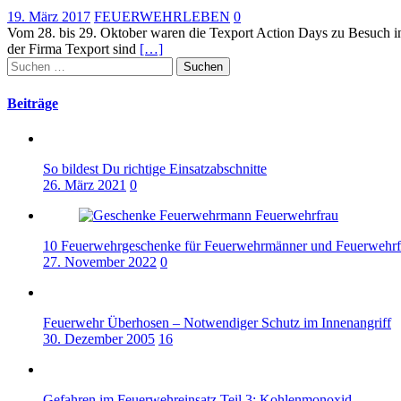
19. März 2017
FEUERWEHRLEBEN
0
Vom 28. bis 29. Oktober waren die Texport Action Days zu Besuch i
der Firma Texport sind
[…]
Suchen
nach:
Beiträge
So bildest Du richtige Einsatzabschnitte
26. März 2021
0
10 Feuerwehrgeschenke für Feuerwehrmänner und Feuerwehrf
27. November 2022
0
Feuerwehr Überhosen – Notwendiger Schutz im Innenangriff
30. Dezember 2005
16
Gefahren im Feuerwehreinsatz Teil 3: Kohlenmonoxid