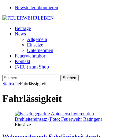
Newsletter abonnieren
Beiträge
News
Allgemein
Einsätze
Unternehmen
Feuerwehrlabor
Kontakt
(NEU) zum Shop
Suchen
nach:
Startseite
Fahrlässigkeit
Fahrlässigkeit
Einsätze
Wohnungsbrand: Fahrlässigkeit durch