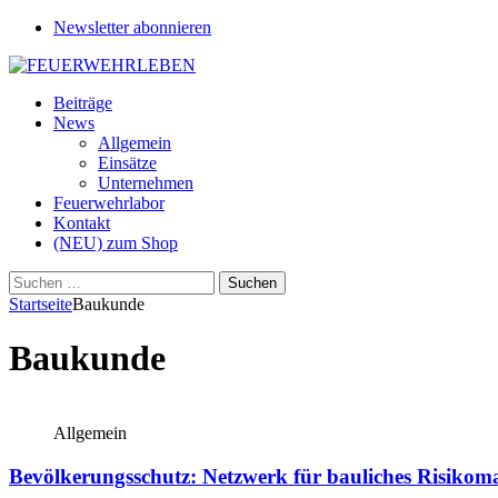
Newsletter abonnieren
Beiträge
News
Allgemein
Einsätze
Unternehmen
Feuerwehrlabor
Kontakt
(NEU) zum Shop
Suchen
nach:
Startseite
Baukunde
Baukunde
Allgemein
Bevölkerungsschutz: Netzwerk für bauliches Risiko