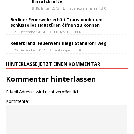
Einsatzkräfte
18. Januar 2013
fredericwerrmann
0
Berliner Feuerwehr erhält Transponder um
schlüssellos Haustüren öffnen zu können
29. Dezember 2014
FEUERWEHRLEBEN
0
Kellerbrand: Feuerwehr fliegt Standrohr weg
25. Dezember 2012
frankseeger
0
HINTERLASSE JETZT EINEN KOMMENTAR
Kommentar hinterlassen
E-Mail Adresse wird nicht veröffentlicht.
Kommentar