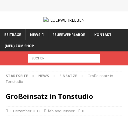
BEITRÄGE
NEWS
FEUERWEHRLABOR
KONTAKT
(NEU) ZUM SHOP
STARTSEITE
NEWS
EINSÄTZE
Großeinsatz in
Tonstudio
Großeinsatz in Tonstudio
3. Dezember 2012
fabianqueisser
0