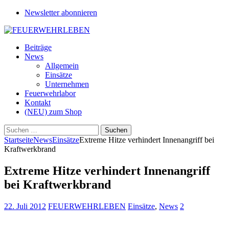
Newsletter abonnieren
Beiträge
News
Allgemein
Einsätze
Unternehmen
Feuerwehrlabor
Kontakt
(NEU) zum Shop
Suchen
nach:
Startseite
News
Einsätze
Extreme Hitze verhindert Innenangriff bei
Kraftwerkbrand
Extreme Hitze verhindert Innenangriff
bei Kraftwerkbrand
22. Juli 2012
FEUERWEHRLEBEN
Einsätze
,
News
2