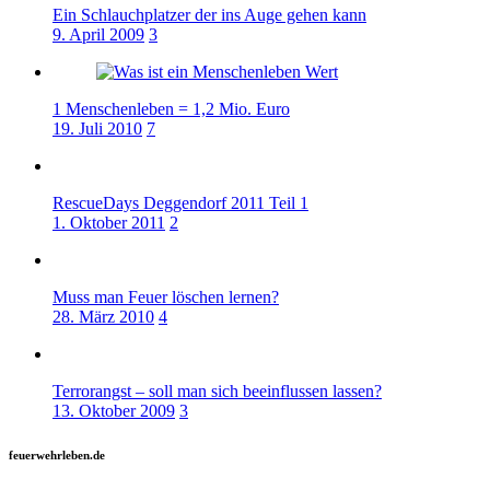
Ein Schlauchplatzer der ins Auge gehen kann
9. April 2009
3
1 Menschenleben = 1,2 Mio. Euro
19. Juli 2010
7
RescueDays Deggendorf 2011 Teil 1
1. Oktober 2011
2
Muss man Feuer löschen lernen?
28. März 2010
4
Terrorangst – soll man sich beeinflussen lassen?
13. Oktober 2009
3
feuerwehrleben.de