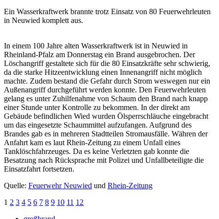
Ein Wasserkraftwerk brannte trotz Einsatz von 80 Feuerwehrleuten
in Neuwied komplett aus.
In einem 100 Jahre alten Wasserkraftwerk ist in Neuwied in
Rheinland-Pfalz am Donnerstag ein Brand ausgebrochen. Der
Löschangriff gestaltete sich für die 80 Einsatzkräfte sehr schwierig,
da die starke Hitzeentwicklung einen Innenangriff nicht möglich
machte. Zudem bestand die Gefahr durch Strom weswegen nur ein
Außenangriff durchgeführt werden konnte. Den Feuerwehrleuten
gelang es unter Zuhilfenahme von Schaum den Brand nach knapp
einer Stunde unter Kontrolle zu bekommen. In der direkt am
Gebäude befindlichen Wied wurden Ölsperrschläuche eingebracht
um das eingesetzte Schaummittel aufzufangen. Aufgrund des
Brandes gab es in mehreren Stadtteilen Stromausfälle. Währen der
Anfahrt kam es laut Rhein-Zeitung zu einem Unfall eines
Tanklöschfahrzeuges. Da es keine Verletzten gab konnte die
Besatzung nach Rücksprache mit Polizei und Unfallbeteiligte die
Einsatzfahrt fortsetzen.
Quelle:
Feuerwehr Neuwied
und
Rhein-Zeitung
1
2
3
4
5
6
7
8
9
10
11
12
großbrand