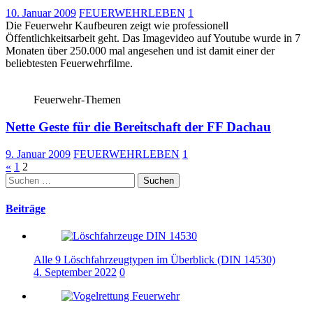
10. Januar 2009
FEUERWEHRLEBEN
1
Die Feuerwehr Kaufbeuren zeigt wie professionell
Öffentlichkeitsarbeit geht. Das Imagevideo auf Youtube wurde in 7
Monaten über 250.000 mal angesehen und ist damit einer der
beliebtesten Feuerwehrfilme.
Feuerwehr-Themen
Nette Geste für die Bereitschaft der FF Dachau
9. Januar 2009
FEUERWEHRLEBEN
1
Seitennummerierung
«
1
2
Suchen
der
nach:
Beiträge
Beiträge
Alle 9 Löschfahrzeugtypen im Überblick (DIN 14530)
4. September 2022
0