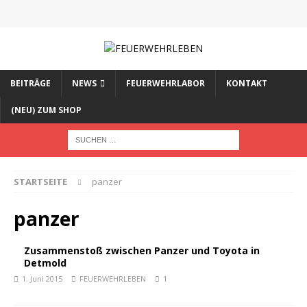
BEITRÄGE
NEWS
FEUERWEHRLABOR
KONTAKT
(NEU) ZUM SHOP
STARTSEITE
panzer
panzer
Zusammenstoß zwischen Panzer und Toyota in
Detmold
1. Juni 2015
FEUERWEHRLEBEN
1