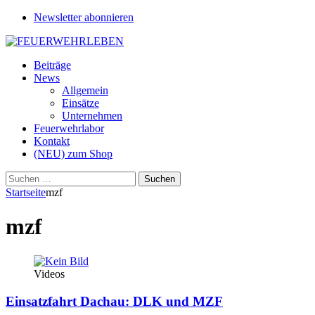
Newsletter abonnieren
Beiträge
News
Allgemein
Einsätze
Unternehmen
Feuerwehrlabor
Kontakt
(NEU) zum Shop
Suchen
nach:
Startseite
mzf
mzf
Videos
Einsatzfahrt Dachau: DLK und MZF