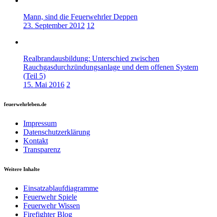
Mann, sind die Feuerwehrler Deppen
23. September 2012
12
Realbrandausbildung: Unterschied zwischen
Rauchgasdurchzündungsanlage und dem offenen System
(Teil 5)
15. Mai 2016
2
feuerwehrleben.de
Impressum
Datenschutzerklärung
Kontakt
Transparenz
Weitere Inhalte
Einsatzablaufdiagramme
Feuerwehr Spiele
Feuerwehr Wissen
Firefighter Blog